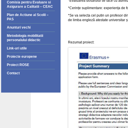
*Evaluarea dosarului se face cu admis/r
Comisia pentru Evaluare si
Asigurare a Calitatii – CEAC
*Cerințe suplimentare: experiența de f
Plan de Actiune al Scolii –
*Se va selecta cel putin un profesor di
PAS
de limba engleză atestate universitar ș
Anunturi vechi
Metodologia mobilitatii
personalului didactic
Rezumat proiect:
Link-uri utile
Proiecte europene
Proiect ROSE
Contact