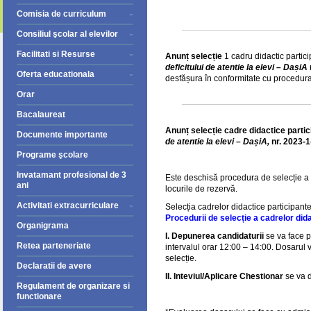
Comisia de curriculum
Consiliul şcolar al elevilor
Facilitati si Resurse
Anunț selecție
1 cadru didactic partici
deficitului de atentie la elevi – DașiA
Oferta educationala
desfășura în conformitate cu procedura
Orar
Bacalaureat
Anunț selecție cadre didactice partic
Documente importante
de atentie la elevi – DașiA,
nr. 2023
Programe şcolare
Invatamant profesional de 3
Este deschisă procedura de selecție a c
ani
locurile de rezervă.
Activitati extracurriculare
Selecția cadrelor didactice participante
Procedurii de selecție a cadrelor dida
Organigrama
I.
Depunerea candidaturii
se va face p
Retea parteneriate
intervalul orar 12:00 – 14:00. Dosarul 
selecție.
Declaratii de avere
II. Inteviul/Aplicare Chestionar
se va d
Regulament de organizare si
functionare