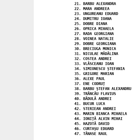
21. 
BARBU ALEXANDRA
22. 
MARA ANDREEA
23. 
UNGUREANU EDUARD
24. 
DUMITRU IOANA
25. 
DOBRE DIANA
26. 
OPRICA MIHAELA
27. 
RADA GEORGIANA
28. 
VOINEA NATALIE 
29. 
DOBRE GEORGIANA
30. 
BRECIUGA MONICA

31. NICULAE MĂDĂLINA

32. COSTEA ANDREI

33. VLĂSCEANU IOAN

34. SIMIONESCU ȘTEFANIA

35. GRIGORE MARIAN

36. ALEXE PAUL

37. ENE CODRUȚ

38. BARBU ȘTEFAN ALEXANDRU

39. TRĂNCĂU FLAVIUS

40. BĂDULĂ ANDREI

41. BUCUR LUCA

42. STERIEAN ANDREI

43. MARIN BIANCA MIHAELA

44. IONIȚĂ ALVIN MIHAI

45. HAZOTĂ DAVID

46. CURTAȘU EDUARD
