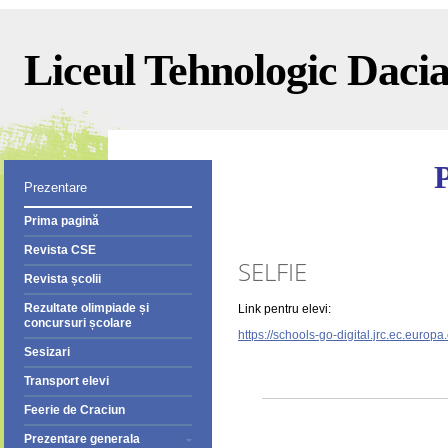
Liceul Tehnologic Dacia 
Prezentare
Prima pagină
Revista CSE
SELFIE
Revista școlii
Rezultate olimpiade și
Link pentru elevi:
concursuri școlare
https://schools-go-digital.jrc.ec.eur
Sesizari
Transport elevi
Feerie de Craciun
Prezentare generala