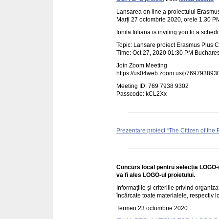
Lansarea on line a proiectului Erasmu
Marți 27 octombrie 2020, orele 1.30 P
Ionita Iuliana is inviting you to a sch
Topic: Lansare proiect Erasmus Plus
Time: Oct 27, 2020 01:30 PM Buchares
Join Zoom Meeting
https://us04web.zoom.us/j/76979
Meeting ID: 769 7938 9302
Passcode: kCL2Xx
Prezentare proiect “The Citizen of th
Concurs local pentru selecția LOGO-ulu
va fi ales LOGO-ul proietului.
Informațiile și criteriile privind organi
încărcate toate materialele, respectiv lo
Termen 23 octombrie 2020