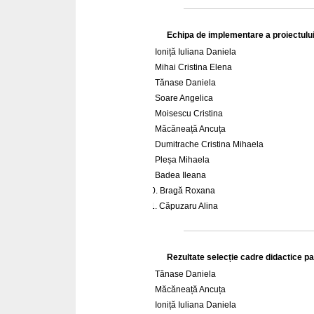
Echipa de implementare a proiectului
Ioniță Iuliana Daniela
Mihai Cristina Elena
Tănase Daniela
Soare Angelica
Moisescu Cristina
Măcăneață Ancuța
Dumitrache Cristina Mihaela
Pleșa Mihaela
Badea Ileana
Bragă Roxana
Căpuzaru Alina
Rezultate selecție cadre didactice pa
Tănase Daniela
Măcăneață Ancuța
Ioniță Iuliana Daniela