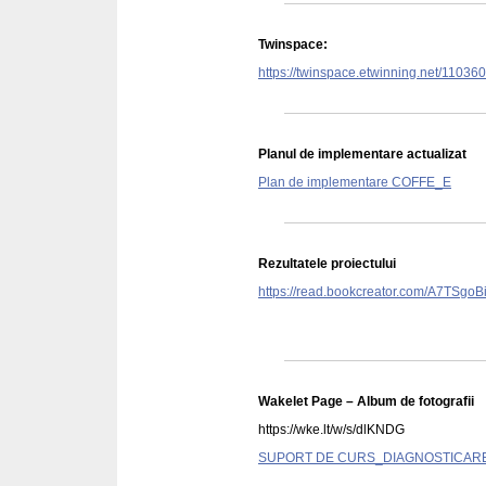
Twinspace:
https://twinspace.etwinning.net/11036
Planul de implementare actualizat
Plan de implementare COFFE_E
Rezultatele proiectului
https://read.bookcreator.com/A7T
Wakelet Page – Album de fotografii
https://wke.lt/w/s/dlKNDG
SUPORT DE CURS_DIAGNOSTICARE