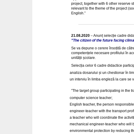
project, together with 6 other reserve
relevant to the theme of the project (soci
English.”
21.08.2020
– Anunț selecție cadre dida
”The citizen of the future facing clim
Se va depune o cerere însoțită de cătr
competențele necesare profilului în aco
unității școlare.
Selecția celor 6 cadre didactice partic
analiza dosarului și un chestionar în li
un interviu în limba engleză la care se v
”The target group participating in the t
computer science teacher;
English teacher, the person responsible
engineer-teacher with the transport profi
a teacher who will coordinate the activit
mechanical engineer-teacher who will be r
environmental protection by reducing th