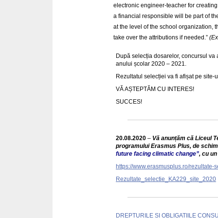
electronic engineer-teacher for creatin
a financial responsible will be part of t
at the level of the school organization,
take over the attributions if needed.”
(Ex
După selecția dosarelor, concursul va av
anului școlar 2020 – 2021.
Rezultatul selecției va fi afișat pe site-
VĂ AȘTEPTĂM CU INTERES!
SUCCES!
20.08.2020
–
Vă anunțăm că Liceul Te
programului Erasmus Plus, de schimb
future facing climatic change”
, cu u
https://www.erasmusplus.ro/rezultate-s
Rezultate_selectie_KA229_site_2020
DREPTURILE SI OBLIGATIILE CONS