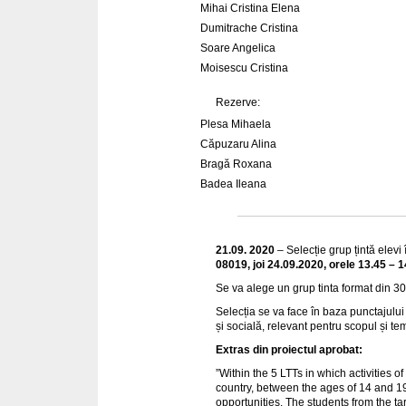
Mihai Cristina Elena
Dumitrache Cristina
Soare Angelica
Moisescu Cristina
Rezerve:
Plesa Mihaela
Căpuzaru Alina
Bragă Roxana
Badea Ileana
21.09. 2020
– Selecție grup țintă elevi 
08019, joi 24.09.2020, orele 13.45 – 1
Se va alege un grup tinta format din 30 
Selecția se va face în baza punctajului
și socială, relevant pentru scopul și te
Extras din proiectul aprobat:
”Within the 5 LTTs in which activities o
country, between the ages of 14 and 19 
opportunities. The students from the ta