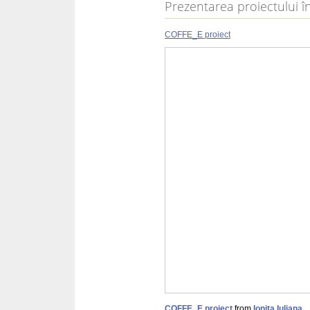
Prezentarea proiectului î
COFFE_E proiect
COFFE_E proiect
from
Ionita Iuliana