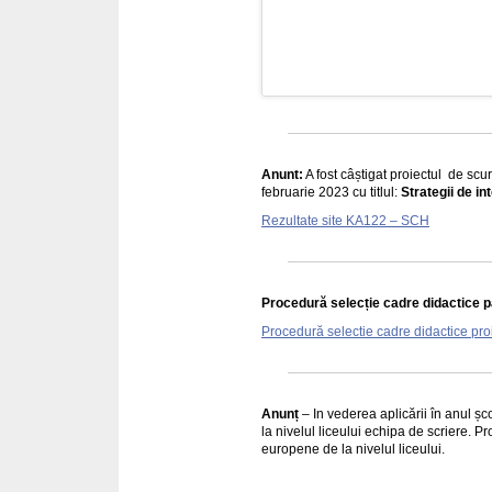
Anunt:
A fost câștigat proiectul de sc
februarie 2023 cu titlul:
Strategii de 
Rezultate site KA122 – SCH
Procedură selecție cadre didactice par
Procedură selectie cadre didactice pr
Anunț
– In vederea aplicării în anul ș
la nivelul liceului echipa de scriere. Pr
europene de la nivelul liceului.