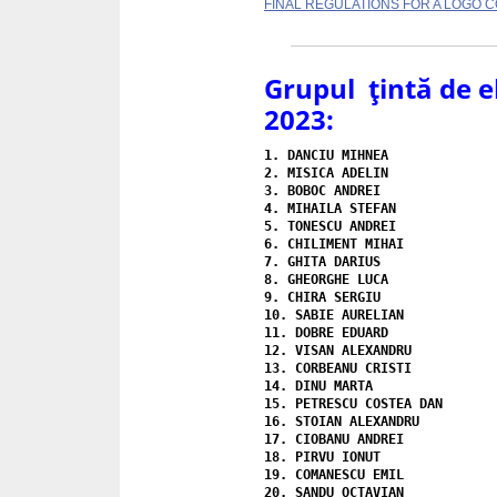
FINAL REGULATIONS FOR A LOGO 
Grupul țintă de 
2023:
1. 
DANCIU MIHNEA
2. 
MISICA ADELIN
3. 
BOBOC ANDREI
4. 
5. 
TONESCU ANDREI 
6. 
CHILIMENT MIHAI
7. 
GHITA DARIUS
8. 
GHEORGHE LUCA
9. 
CHIRA SERGIU
10. 
SABIE AURELIAN
11. 
DOBRE EDUARD
12. 
VISAN ALEXANDRU
13. 
CORBEANU CRISTI
14. 
DINU MARTA
15. 
PETRESCU COSTEA DAN
16. 
STOIAN ALEXANDRU
17. 
CIOBANU ANDREI
18. 
PIRVU IONUT
19. 
COMANESCU EMIL 
20. 
SANDU OCTAVIAN