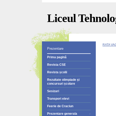
Liceul Tehnolog
RATA VA
Prezentare
Prima pagină
Revista CSE
Revista școlii
Rezultate olimpiade și
concursuri școlare
Sesizari
Transport elevi
Feerie de Craciun
Prezentare generala