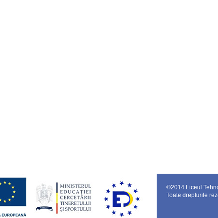
©
2014 Liceul Tehn
Toate drepturile rez