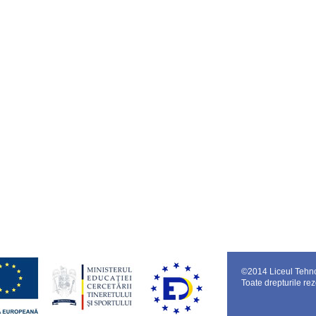
©
2014 Liceul Tehn
Toate drepturile rez