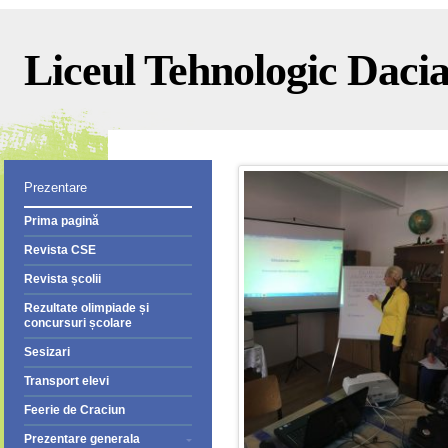
Liceul Tehnologic Dacia 
Prezentare
Prima pagină
Revista CSE
Revista școlii
Rezultate olimpiade și
concursuri școlare
Sesizari
Transport elevi
Feerie de Craciun
Prezentare generala