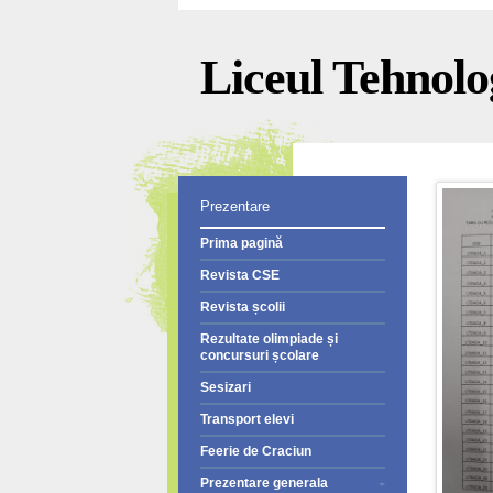
Liceul Tehnolog
Prezentare
Prima pagină
Revista CSE
Revista școlii
Rezultate olimpiade și
concursuri școlare
Sesizari
Transport elevi
Feerie de Craciun
Prezentare generala