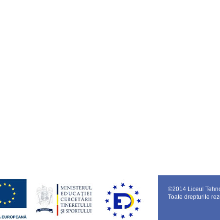
©
2014 Liceul Tehn
Toate drepturile rez